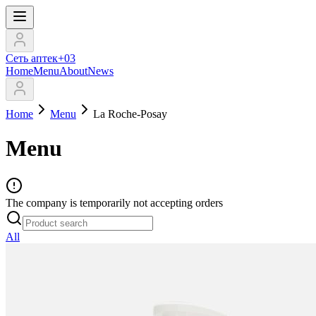
Сеть аптек+03
Home
Menu
About
News
Home
Menu
La Roche-Posay
Menu
The company is temporarily not accepting orders
All