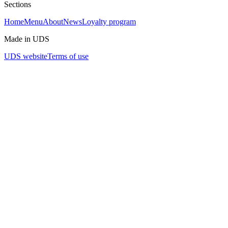
Sections
Home
Menu
About
News
Loyalty program
Made in UDS
UDS website
Terms of use