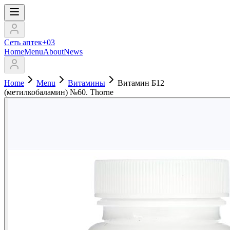
Сеть аптек+03
Home
Menu
About
News
Home
Menu
Витамины
Витамин Б12
(метилкобаламин) №60. Thorne